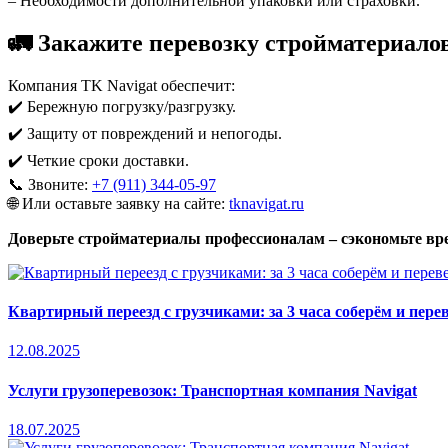
– Необходимости дополнительной упаковки или страховки.
🚛 Закажите перевозку стройматериалов
Компания TK Navigat обеспечит:
✔️ Бережную погрузку/разгрузку.
✔️ Защиту от повреждений и непогоды.
✔️ Четкие сроки доставки.
📞 Звоните:
+7 (911) 344-05-97
🌐 Или оставьте заявку на сайте:
tknavigat.ru
Доверьте стройматериалы профессионалам – сэкономьте вре
Квартирный переезд с грузчиками: за 3 часа соберём и пере
12.08.2025
Услуги грузоперевозок: Транспортная компания Navigat
18.07.2025