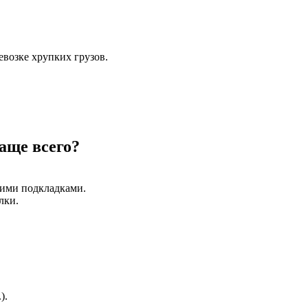
евозке хрупких грузов.
аще всего?
кими подкладками.
лки.
).