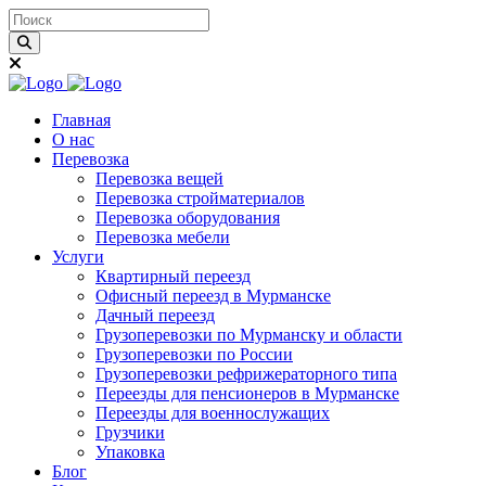
Главная
О нас
Перевозка
Перевозка вещей
Перевозка стройматериалов
Перевозка оборудования
Перевозка мебели
Услуги
Квартирный переезд
Офисный переезд в Мурманске
Дачный переезд
Грузоперевозки по Мурманску и области
Грузоперевозки по России
Грузоперевозки рефрижераторного типа
Переезды для пенсионеров в Мурманске
Переезды для военнослужащих
Грузчики
Упаковка
Блог