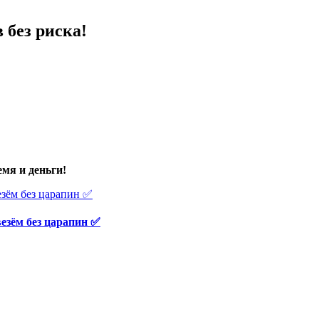
 без риска!
мя и деньги!
везём без царапин ✅