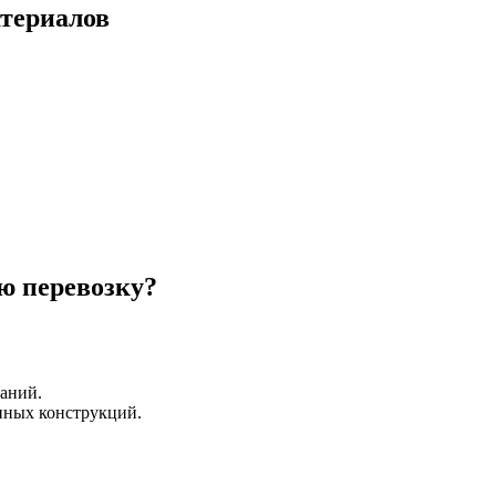
атериалов
ю перевозку?
саний.
пных конструкций.